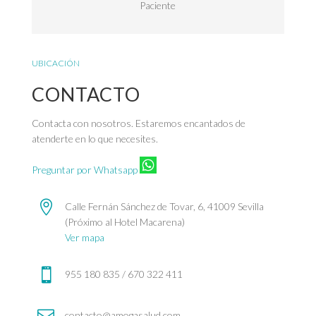
Paciente
UBICACIÓN
CONTACTO
Contacta con nosotros. Estaremos encantados de
atenderte en lo que necesites.
Preguntar por Whatsapp

Calle Fernán Sánchez de Tovar, 6, 41009 Sevilla
(Próximo al Hotel Macarena)
Ver mapa

955 180 835 / 670 322 411

contacto@amogasalud.com